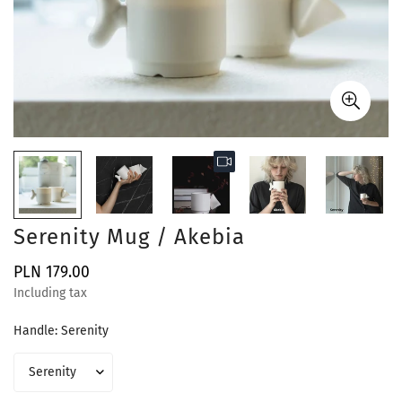
Serenity Mug / Akebia
PLN 179.00
Normal
price
Including tax
Handle:
Serenity