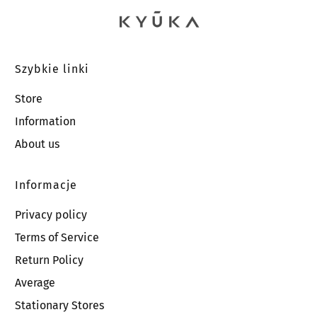
Niezgodność polega na :
................................................................................................................................................
…………………………………………………………………...
Szybkie linki
- Data zawarcia umowy(*)/odbioru(*)
Store
..........................................................................................................................
Information
- Imię i nazwisko Konsumenta (-ów):
About us
..............................................................................................................................
- Adres Konsumenta (-ów):
Informacje
.......................................................................................................................................…
Privacy policy
- Nr tel. Konsumenta (-ów):
Terms of Service
..........................................................................................................................................
Return Policy
.............................................................................................
Average
Podpis Konsumenta
Stationary Stores
(tylko jeżeli formularz jest przesyłany w wersji papierowej)